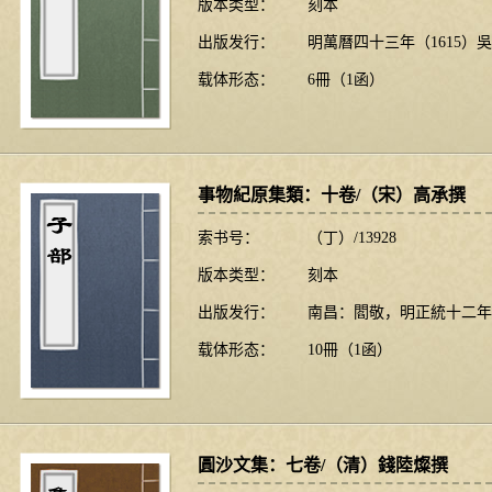
版本类型：
刻本
出版发行：
明萬曆四十三年（1615）
载体形态：
6冊（1函）
事物紀原集類：十卷/（宋）高承撰
索书号：
（丁）/13928
版本类型：
刻本
出版发行：
南昌：閻敬，明正統十二年（
载体形态：
10冊（1函）
圓沙文集：七卷/（清）錢陸燦撰