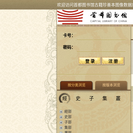
欢迎访问首都图书馆古籍珍善本图像数据
卡号：
密码：
按分类浏览
按版本浏览
經
史
子
集
叢
經部
史部
子部
集部