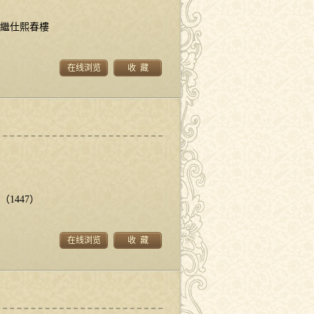
吳繼仕熙春樓
在线浏览
收 藏
1447）
在线浏览
收 藏