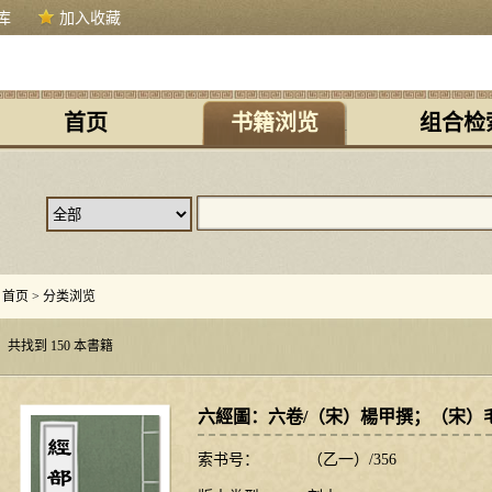
库
加入收藏
首页
书籍浏览
组合检
首页
>
分类浏览
共找到 150 本書籍
六經圖：六卷/（宋）楊甲撰；（宋）
索书号：
（乙一）/356