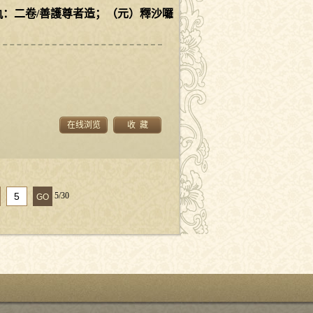
：二卷/善護尊者造；（元）釋沙囉
在线浏览
收 藏
5/30