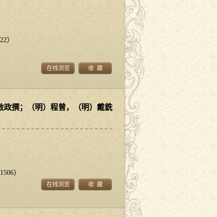
22）
在线浏览
收 藏
敏政撰；（明）程曾，（明）戴銑
506）
在线浏览
收 藏