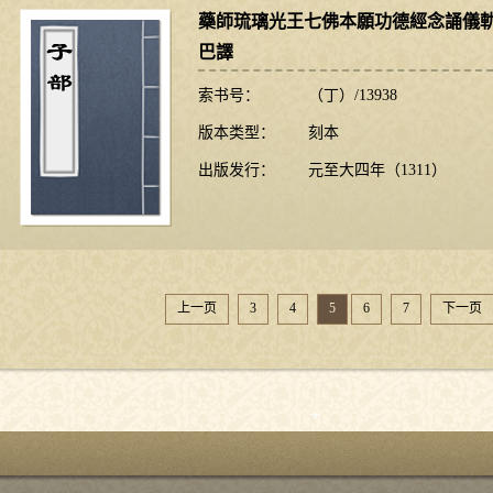
藥師琉璃光王七佛本願功德經念誦儀軌
巴譯
索书号：
（丁）/13938
版本类型：
刻本
出版发行：
元至大四年（1311）
上一页
3
4
5
6
7
下一页