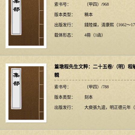
索书号：
（甲四）/968
版本类型：
稿本
出版发行：
錢陸燦，清康熙（1662～17
载体形态：
4冊（1函）
篁墩程先生文粹：二十五卷/（明）程
輯
索书号：
（甲四）/788
版本类型：
刻本
出版发行：
大庾張九逵，明正德元年（1