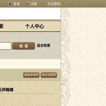
登录
注册
忘记密码
索
个人中心
组合检索
按版本排序
按点击排序
毛邦翰補