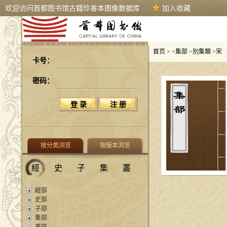
欢迎访问首都图书馆古籍珍善本图像数据库
加入收藏
首页
> >
集部
>
別集類
>
宋
卡号：
密码：
按分类浏览
按版本浏览
經
史
子
集
叢
經部
史部
子部
集部