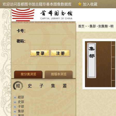
欢迎访问首都图书馆古籍珍善本图像数据库
加入收藏
首页
> >
集部
>
別集類
>
明
卡号：
密码：
按分类浏览
按版本浏览
經
史
子
集
叢
經部
史部
子部
集部